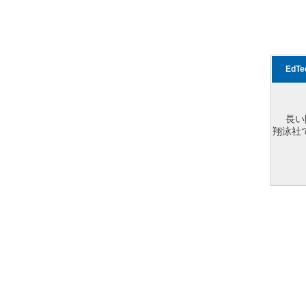
EdT
長い
翔泳社