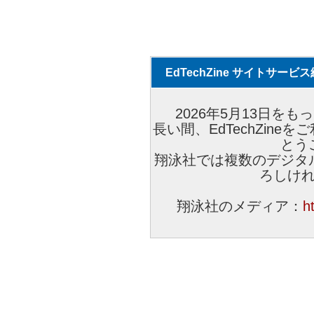
EdTechZine サイトサー
2026年5月13日をもっ
長い間、EdTechZin
とう
翔泳社では複数のデジタ
ろしけ
翔泳社のメディア：
h