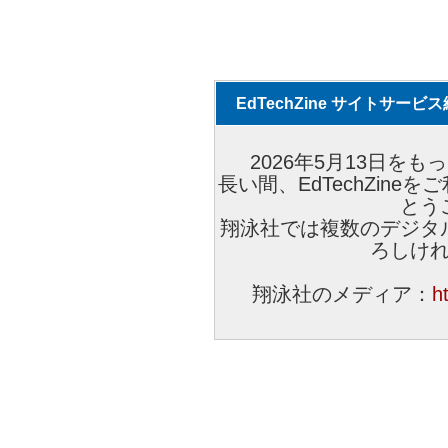
EdTechZine サイトサー
2026年5月13日をもっ
長い間、EdTechZin
とう
翔泳社では複数のデジタ
ろしけ
翔泳社のメディア：
h