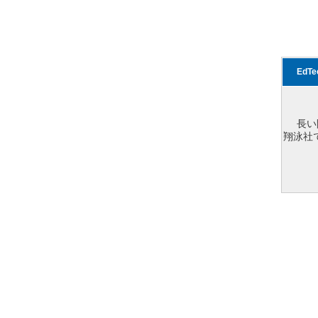
EdT
長い
翔泳社