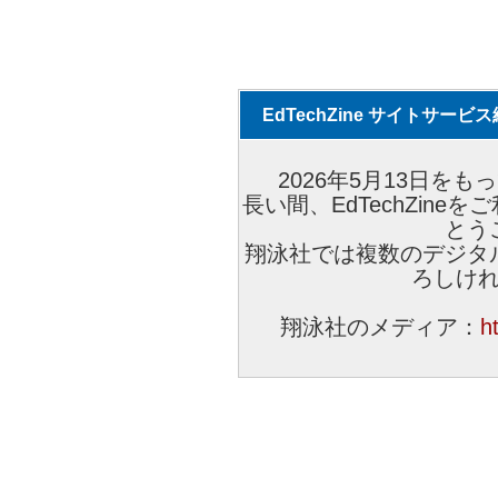
EdTechZine サイトサー
2026年5月13日をもっ
長い間、EdTechZin
とう
翔泳社では複数のデジタ
ろしけ
翔泳社のメディア：
h