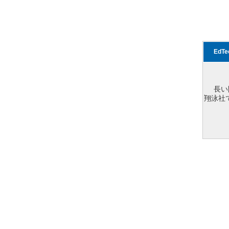
EdT
長い
翔泳社