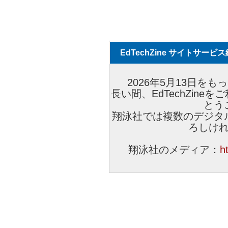
EdTechZine サイトサー
2026年5月13日をもっ
長い間、EdTechZin
とう
翔泳社では複数のデジタ
ろしけ
翔泳社のメディア：
h