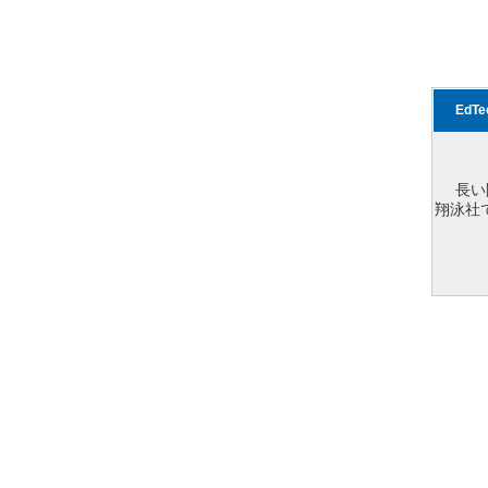
EdT
長い
翔泳社