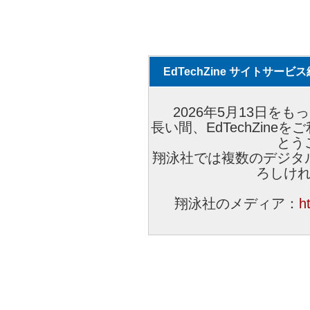
EdTechZine サイトサー
2026年5月13日をもっ
長い間、EdTechZin
とう
翔泳社では複数のデジタ
ろしけ
翔泳社のメディア：
h