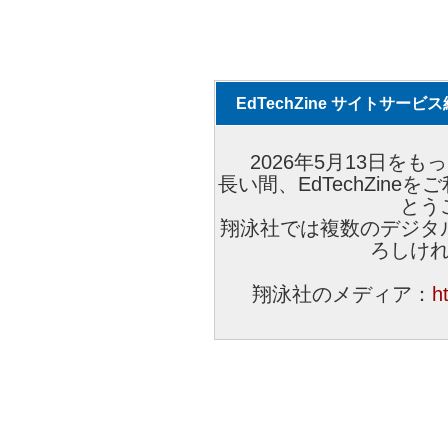
EdTechZine サイトサー
2026年5月13日をもっ
長い間、EdTechZin
とう
翔泳社では複数のデジタ
ろしけ
翔泳社のメディア：
h