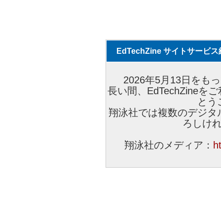
EdTechZine サイトサー
2026年5月13日をもっ
長い間、EdTechZin
とう
翔泳社では複数のデジタ
ろしけ
翔泳社のメディア：
h