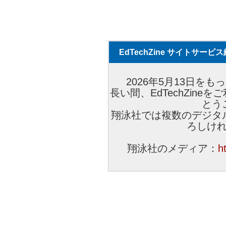
EdTechZine サイトサー
2026年5月13日をもっ
長い間、EdTechZin
とう
翔泳社では複数のデジタ
ろしけ
翔泳社のメディア：
h