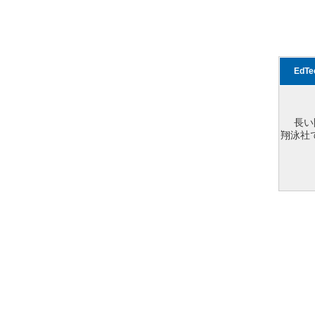
EdT
長い
翔泳社