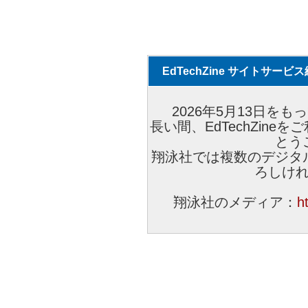
EdTechZine サイトサー
2026年5月13日をもっ
長い間、EdTechZin
とう
翔泳社では複数のデジタ
ろしけ
翔泳社のメディア：
h