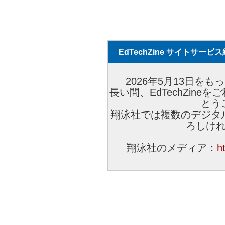
EdTechZine サイトサー
2026年5月13日をもっ
長い間、EdTechZin
とう
翔泳社では複数のデジタ
ろしけ
翔泳社のメディア：
h