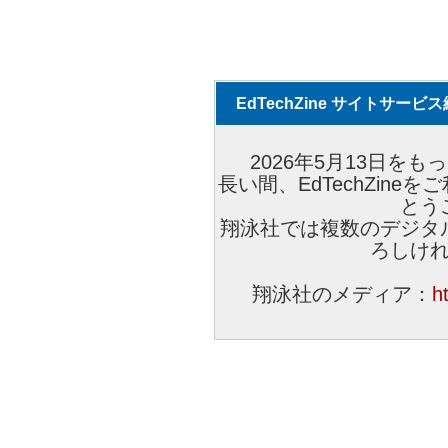
EdTechZine サイトサー
2026年5月13日をもっ
長い間、EdTechZin
とう
翔泳社では複数のデジタ
ろしけ
翔泳社のメディア：
h