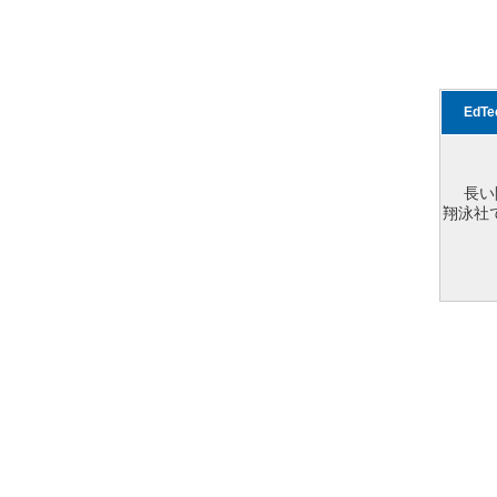
EdT
長い
翔泳社