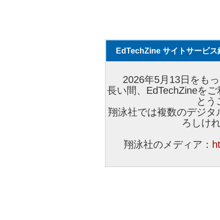
EdTechZine サイトサー
2026年5月13日をもっ
長い間、EdTechZin
とう
翔泳社では複数のデジタ
ろしけ
翔泳社のメディア：
h