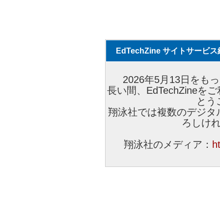
EdTechZine サイトサー
2026年5月13日をもっ
長い間、EdTechZin
とう
翔泳社では複数のデジタ
ろしけ
翔泳社のメディア：
h