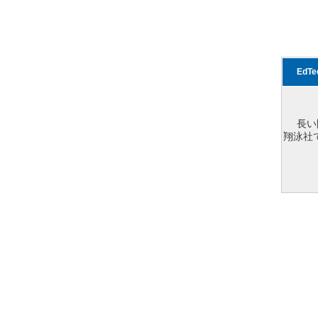
EdT
長い
翔泳社