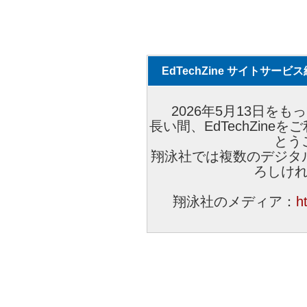
EdTechZine サイトサー
2026年5月13日をもっ
長い間、EdTechZin
とう
翔泳社では複数のデジタ
ろしけ
翔泳社のメディア：
h