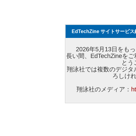
EdTechZine サイトサー
2026年5月13日をもっ
長い間、EdTechZin
とう
翔泳社では複数のデジタ
ろしけ
翔泳社のメディア：
h