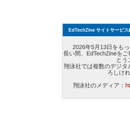
EdTechZine サイトサー
2026年5月13日をもっ
長い間、EdTechZin
とう
翔泳社では複数のデジタ
ろしけ
翔泳社のメディア：
h