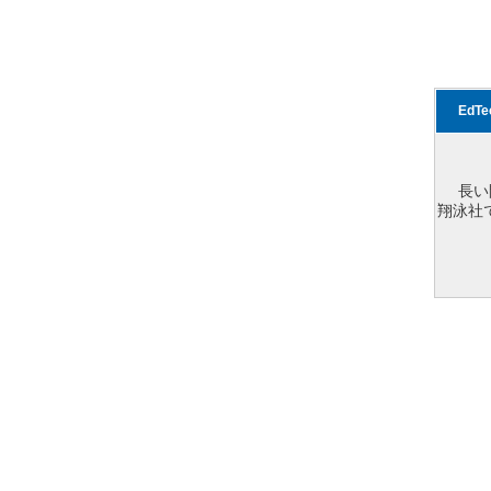
EdT
長い
翔泳社