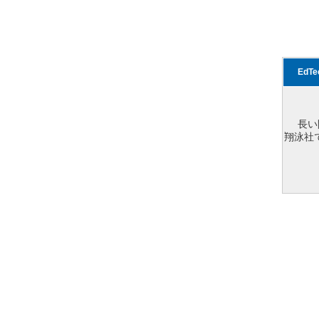
EdT
長い
翔泳社