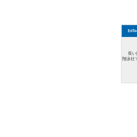
EdT
長い
翔泳社