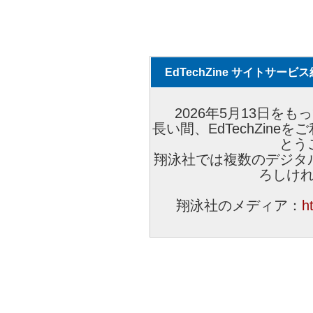
EdTechZine サイトサー
2026年5月13日をもっ
長い間、EdTechZin
とう
翔泳社では複数のデジタ
ろしけ
翔泳社のメディア：
h