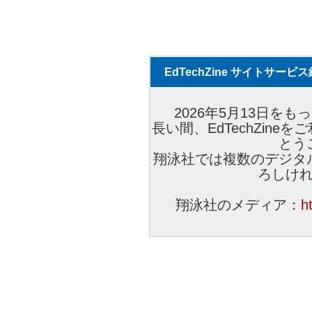
EdTechZine サイトサー
2026年5月13日をもっ
長い間、EdTechZin
とう
翔泳社では複数のデジタ
ろしけ
翔泳社のメディア：
h