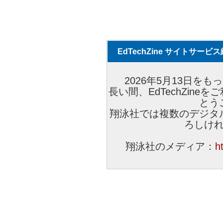
EdTechZine サイトサー
2026年5月13日をもっ
長い間、EdTechZin
とう
翔泳社では複数のデジタ
ろしけ
翔泳社のメディア：
h