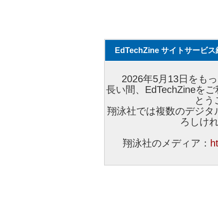
EdTechZine サイトサー
2026年5月13日をもっ
長い間、EdTechZin
とう
翔泳社では複数のデジタ
ろしけ
翔泳社のメディア：
h