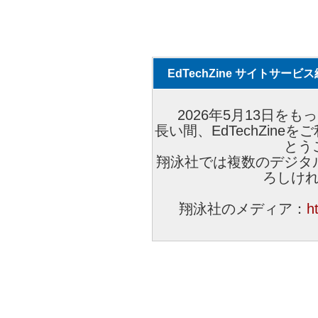
EdTechZine サイトサー
2026年5月13日をもっ
長い間、EdTechZin
とう
翔泳社では複数のデジタ
ろしけ
翔泳社のメディア：
h