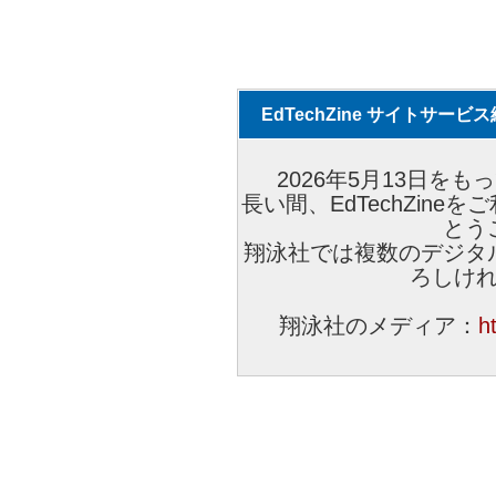
EdTechZine サイトサー
2026年5月13日をもっ
長い間、EdTechZin
とう
翔泳社では複数のデジタ
ろしけ
翔泳社のメディア：
h