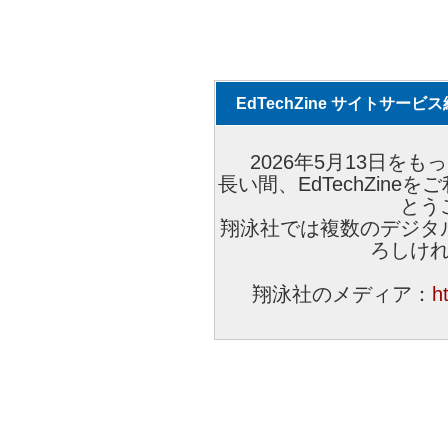
EdTechZine サイトサー
2026年5月13日をもっ
長い間、EdTechZin
とう
翔泳社では複数のデジタ
ろしけ
翔泳社のメディア：
h