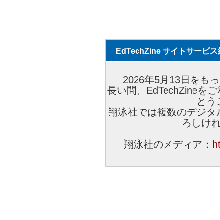
EdTechZine サイトサー
2026年5月13日をもっ
長い間、EdTechZin
とう
翔泳社では複数のデジタ
ろしけ
翔泳社のメディア：
h