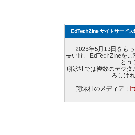
EdTechZine サイトサー
2026年5月13日をもっ
長い間、EdTechZin
とう
翔泳社では複数のデジタ
ろしけ
翔泳社のメディア：
h