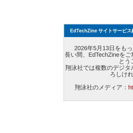
EdTechZine サイトサー
2026年5月13日をもっ
長い間、EdTechZin
とう
翔泳社では複数のデジタ
ろしけ
翔泳社のメディア：
h