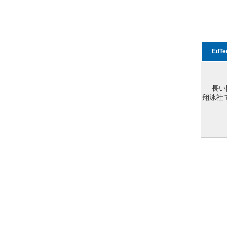
EdT
長い
翔泳社