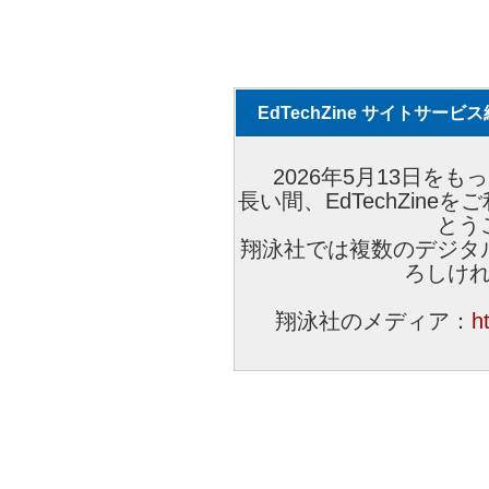
EdTechZine サイトサー
2026年5月13日をもっ
長い間、EdTechZin
とう
翔泳社では複数のデジタ
ろしけ
翔泳社のメディア：
h