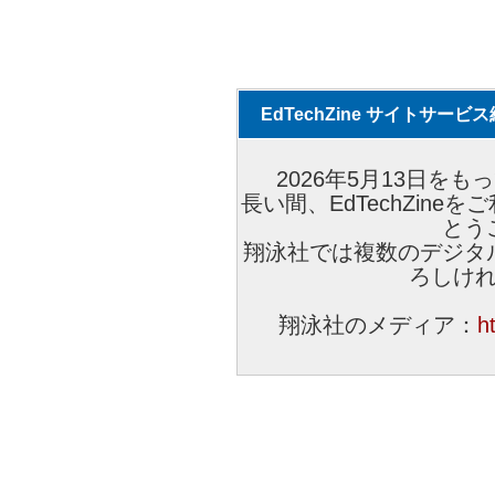
EdTechZine サイトサー
2026年5月13日をもっ
長い間、EdTechZin
とう
翔泳社では複数のデジタ
ろしけ
翔泳社のメディア：
h