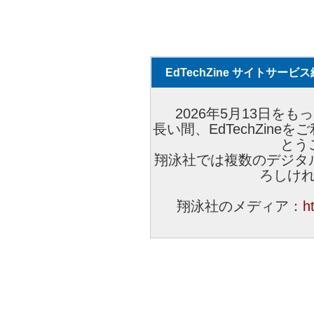
EdTechZine サイトサー
2026年5月13日をもっ
長い間、EdTechZin
とう
翔泳社では複数のデジタ
ろしけ
翔泳社のメディア：
h