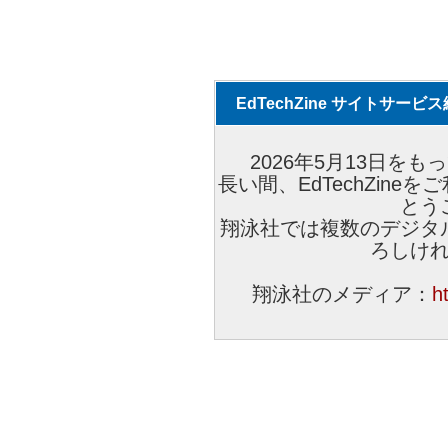
EdTechZine サイトサー
2026年5月13日をもっ
長い間、EdTechZin
とう
翔泳社では複数のデジタ
ろしけ
翔泳社のメディア：
h