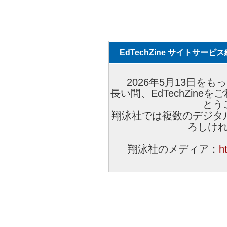
EdTechZine サイトサー
2026年5月13日をもっ
長い間、EdTechZin
とう
翔泳社では複数のデジタ
ろしけ
翔泳社のメディア：
h