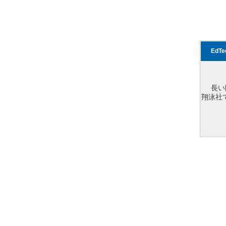
EdT
長い
翔泳社