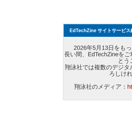
EdTechZine サイトサー
2026年5月13日をもっ
長い間、EdTechZin
とう
翔泳社では複数のデジタ
ろしけ
翔泳社のメディア：
h