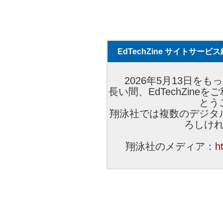
EdTechZine サイトサー
2026年5月13日をもっ
長い間、EdTechZin
とう
翔泳社では複数のデジタ
ろしけ
翔泳社のメディア：
h