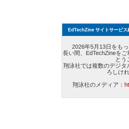
EdTechZine サイトサー
2026年5月13日をもっ
長い間、EdTechZin
とう
翔泳社では複数のデジタ
ろしけ
翔泳社のメディア：
h