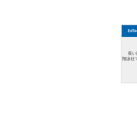
EdT
長い
翔泳社