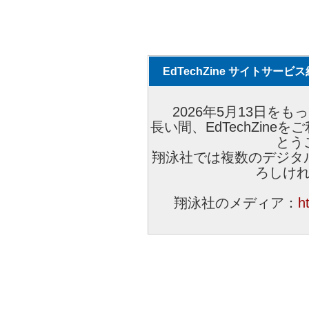
EdTechZine サイトサー
2026年5月13日をもっ
長い間、EdTechZin
とう
翔泳社では複数のデジタ
ろしけ
翔泳社のメディア：
h