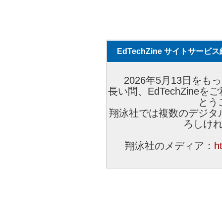
EdTechZine サイトサー
2026年5月13日をもっ
長い間、EdTechZin
とう
翔泳社では複数のデジタ
ろしけ
翔泳社のメディア：
h