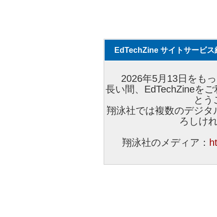
EdTechZine サイトサー
2026年5月13日をもっ
長い間、EdTechZin
とう
翔泳社では複数のデジタ
ろしけ
翔泳社のメディア：
h